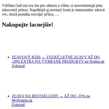
Väčšina ľudí má sex len pre zábavu a vôbec si neuvedomujú jeho
zdravotný prínos. Napríklad aj nevinný bozk je mimoriadne zdravá
vec, ktorá pomáha rozvíjať pľúca, …
Nakupujte lacnejšie!
ZĽAVOVÝ KÓD → VEĽKÉ LETNÉ ZĽAVY AŽ DO
-20% EXTRA NA VYBRANÉ PRODUKTY na Notino.sk
Zobraziť
ZĽAVA NA BESTSELLERY → AŽ DO -35% na
MyProtein.sk
Zobraziť