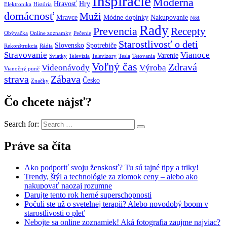
Inšpirácie
Moderná
Hravosť
Hry
Elektronika
História
domácnosť
Muži
Mravce
Módne doplnky
Nakupovanie
Nôž
Rady
Prevencia
Recepty
Obývačka
Online zoznamky
Pečenie
Starostlivosť o deti
Slovensko
Spotrebiče
Rekonštrukcia
Rádia
Stravovanie
Vianoce
Varenie
Sviatky
Televízia
Televízory
Tesla
Tetovania
Voľný čas
Zdravá
Videonávody
Výroba
Vianočný punč
strava
Zábava
Česko
Značky
Čo chcete nájsť?
Search for:
Práve sa číta
Ako podporiť svoju ženskosť? Tu sú tajné tipy a triky!
Trendy, štýl a technológie za zlomok ceny – alebo ako
nakupovať naozaj rozumne
Darujte tento rok herné superschopnosti
Počuli ste už o svetelnej terapii? Alebo novodobý boom v
starostlivosti o pleť
Nebojte sa online zoznamiek! Aká fotografia zaujme najviac?