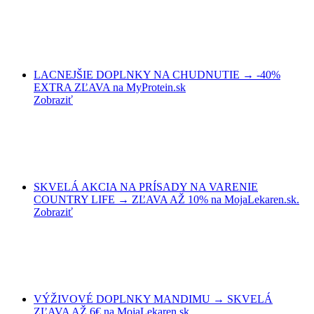
LACNEJŠIE DOPLNKY NA CHUDNUTIE → -40%
EXTRA ZĽAVA na MyProtein.sk
Zobraziť
SKVELÁ AKCIA NA PRÍSADY NA VARENIE
COUNTRY LIFE → ZĽAVA AŽ 10% na MojaLekaren.sk.
Zobraziť
VÝŽIVOVÉ DOPLNKY MANDIMU → SKVELÁ
ZĽAVA AŽ 6€ na MojaLekaren.sk