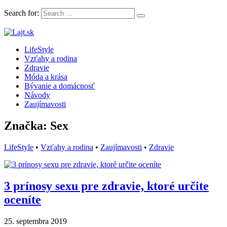
Search for:
LifeStyle magazín plný článkov, rád a inšpirácii
LifeStyle
Lajt.sk
Vzťahy a rodina
Zdravie
Móda a krása
Bývanie a domácnosť
Návody
Zaujímavosti
Značka: Sex
LifeStyle
•
Vzťahy a rodina
•
Zaujímavosti
•
Zdravie
3 prínosy sexu pre zdravie, ktoré určite
oceníte
25. septembra 2019