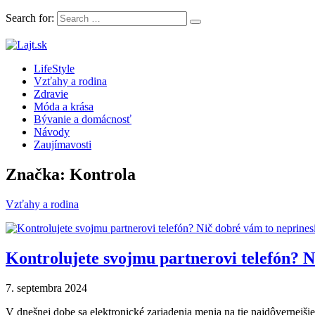
Search for:
LifeStyle magazín plný článkov, rád a inšpirácii
LifeStyle
Lajt.sk
Vzťahy a rodina
Zdravie
Móda a krása
Bývanie a domácnosť
Návody
Zaujímavosti
Značka: Kontrola
Vzťahy a rodina
Kontrolujete svojmu partnerovi telefón? N
7. septembra 2024
V dnešnej dobe sa elektronické zariadenia menia na tie najdôvernejšie