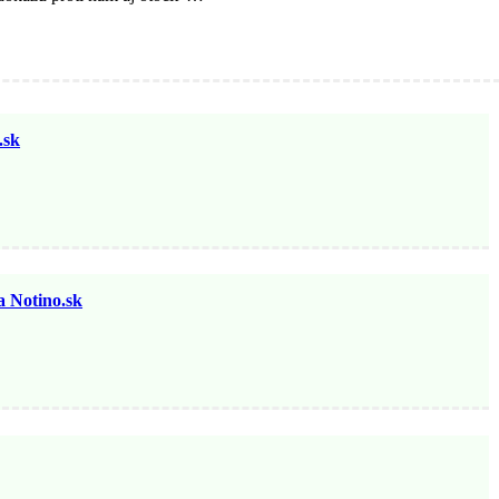
sk
otino.sk