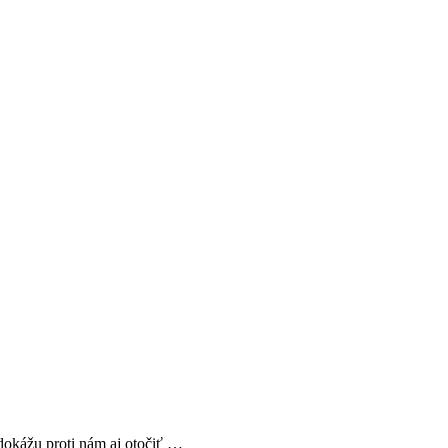
 dokážu proti nám aj otočiť …