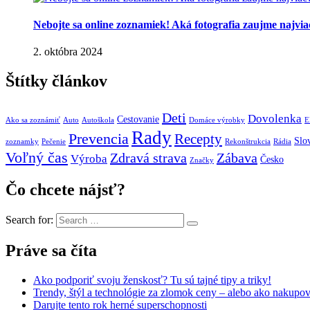
Nebojte sa online zoznamiek! Aká fotografia zaujme najvia
2. októbra 2024
Štítky článkov
Deti
Dovolenka
Cestovanie
Ako sa zoznámiť
Auto
Autoškola
Domáce výrobky
E
Rady
Prevencia
Recepty
Slo
zoznamky
Pečenie
Rekonštrukcia
Rádia
Voľný čas
Zdravá strava
Zábava
Výroba
Česko
Značky
Čo chcete nájsť?
Search for:
Práve sa číta
Ako podporiť svoju ženskosť? Tu sú tajné tipy a triky!
Trendy, štýl a technológie za zlomok ceny – alebo ako nakupo
Darujte tento rok herné superschopnosti