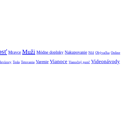
osť
Muži
Mravce
Módne doplnky
Nakupovanie
Nôž
Obývačka
Online
Vianoce
Videonávody
Varenie
levízory
Tesla
Tetovania
Vianočný punč