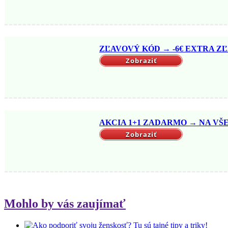
ZĽAVOVÝ KÓD → -6€ EXTRA ZĽ
Zobraziť
AKCIA 1+1 ZADARMO → NA VŠET
Zobraziť
Mohlo by vás zaujímať