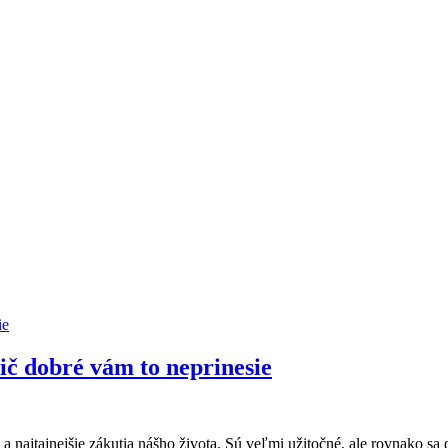
ič dobré vám to neprinesie
 a najtajnejšie zákutia nášho života. Sú veľmi užitočné, ale rovnako sa