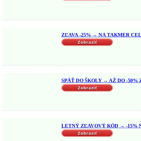
ZĽAVA -25% → NA TAKMER CELÝ
Zobraziť
SPÄŤ DO ŠKOLY → AŽ DO -50% Z
Zobraziť
LETNÝ ZĽAVOVÝ KÓD → -15% NA
Zobraziť