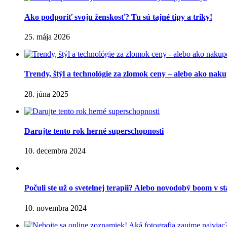
Ako podporiť svoju ženskosť? Tu sú tajné tipy a triky!
25. mája 2026
Trendy, štýl a technológie za zlomok ceny – alebo ako na
28. júna 2025
Darujte tento rok herné superschopnosti
10. decembra 2024
Počuli ste už o svetelnej terapii? Alebo novodobý boom v sta
10. novembra 2024