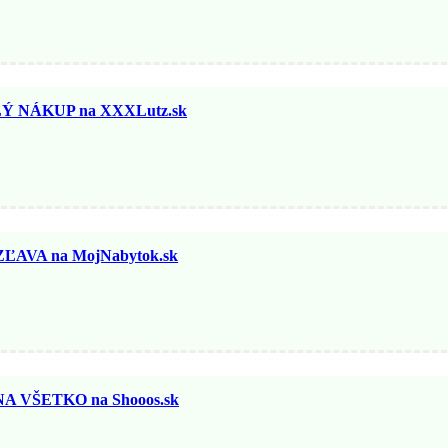
 NÁKUP na XXXLutz.sk
ĽAVA na MojNabytok.sk
 VŠETKO na Shooos.sk