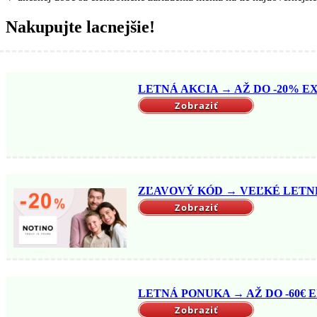
Nakupujte lacnejšie!
LETNÁ AKCIA → AŽ DO -20% EX
Zobraziť
ZĽAVOVÝ KÓD → VEĽKÉ LETNÉ 
Zobraziť
LETNÁ PONUKA → AŽ DO -60€ EX
Zobraziť