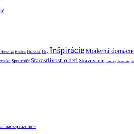
c?
Inšpirácie
Moderná domácn
Hravosť
Hry
lektronika
História
Starostlivosť o deti
Stravovanie
vensko
Spotrebiče
Sviatky
Televízia
Te
vať naozaj rozumne