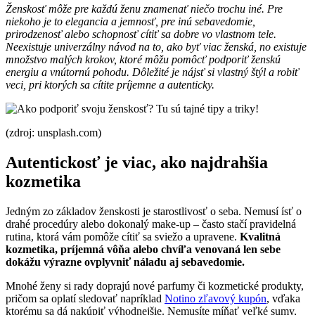
Ženskosť môže pre každú ženu znamenať niečo trochu iné. Pre
niekoho je to elegancia a jemnosť, pre inú sebavedomie,
prirodzenosť alebo schopnosť cítiť sa dobre vo vlastnom tele.
Neexistuje univerzálny návod na to, ako byť viac ženská, no existuje
množstvo malých krokov, ktoré môžu pomôcť podporiť ženskú
energiu a vnútornú pohodu. Dôležité je nájsť si vlastný štýl a robiť
veci, pri ktorých sa cítite príjemne a autenticky.
(zdroj: unsplash.com)
Autentickosť je viac, ako najdrahšia
kozmetika
Jedným zo základov ženskosti je starostlivosť o seba. Nemusí ísť o
drahé procedúry alebo dokonalý make-up – často stačí pravidelná
rutina, ktorá vám pomôže cítiť sa sviežo a upravene.
Kvalitná
kozmetika, príjemná vôňa alebo chvíľa venovaná len sebe
dokážu výrazne ovplyvniť náladu aj sebavedomie.
Mnohé ženy si rady doprajú nové parfumy či kozmetické produkty,
pričom sa oplatí sledovať napríklad
Notino zľavový kupón
, vďaka
ktorému sa dá nakúpiť výhodnejšie. Nemusíte míňať veľké sumy,