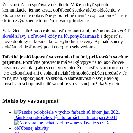
Ženskosť často spočíva v detailoch. Môže to byť spôsob
komunikácie, jemné gestá, obľúbené šperky alebo oblečenie, v
ktorom sa cítite dobre. Nie je potrebné meniť svoju osobnosť – ide
skôr o zvýraznenie toho, čo je vám prirodzené.
Veľa žien si tiež rado robí radosť drobnosťami, pričom môžu využiť
skvelé zľavy a zľavové kódy na KuponyZdarma.sk
a dopriať si
nové doplnky či kozmetiku za výhodnejšie ceny. Aj malé zmeny
dokážu priniesť nový pocit energie a sebavedomia.
Dôležité je obklopovať sa vecami a ľuďmi, pri ktorých sa cítite
príjemne.
Pozitívne prostredie má veľký vplyv na to, ako človek
pôsobí navonok aj ako sa cíti vo vnútri. Ženskosť v skutočnosti nie
je o dokonalosti ani o splnení nejakých spoločenských predstáv. Je
to najmä o spokojnosti so sebou, o starostlivosti o svoje telo aj
myseľ a o schopnosti cítiť sa dobre vo vlastnej koži každý deň.
Mohlo by vás zaujímať
Pánske polokošele v týchto farbách sú hitom jari 2021!