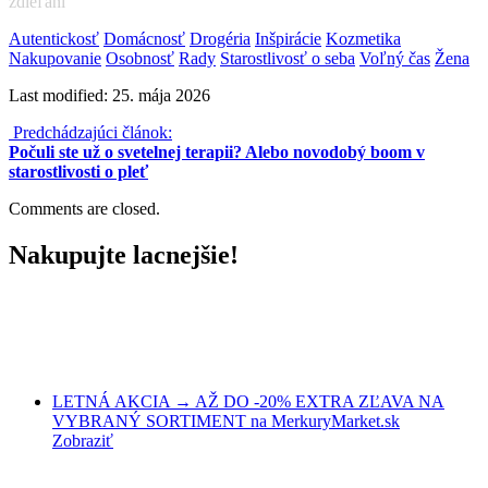
zdieľaní
Autentickosť
Domácnosť
Drogéria
Inšpirácie
Kozmetika
Nakupovanie
Osobnosť
Rady
Starostlivosť o seba
Voľný čas
Žena
Last modified: 25. mája 2026
Predchádzajúci článok:
Počuli ste už o svetelnej terapii? Alebo novodobý boom v
starostlivosti o pleť
Comments are closed.
Nakupujte lacnejšie!
LETNÁ AKCIA → AŽ DO -20% EXTRA ZĽAVA NA
VYBRANÝ SORTIMENT na MerkuryMarket.sk
Zobraziť