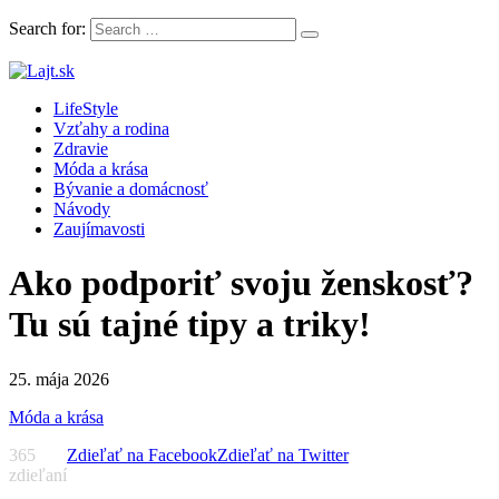
Search for:
LifeStyle magazín plný článkov, rád a inšpirácii
LifeStyle
Lajt.sk
Vzťahy a rodina
Zdravie
Móda a krása
Bývanie a domácnosť
Návody
Zaujímavosti
Ako podporiť svoju ženskosť?
Tu sú tajné tipy a triky!
25. mája 2026
Móda a krása
365
Zdieľať na Facebook
Zdieľať na Twitter
zdieľaní