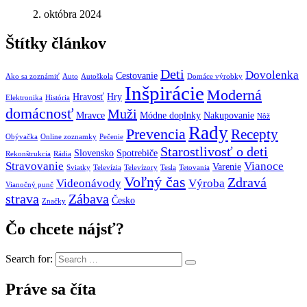
2. októbra 2024
Štítky článkov
Deti
Dovolenka
Cestovanie
Ako sa zoznámiť
Auto
Autoškola
Domáce výrobky
Inšpirácie
Moderná
Hravosť
Hry
Elektronika
História
domácnosť
Muži
Mravce
Módne doplnky
Nakupovanie
Nôž
Rady
Prevencia
Recepty
Obývačka
Online zoznamky
Pečenie
Starostlivosť o deti
Slovensko
Spotrebiče
Rekonštrukcia
Rádia
Stravovanie
Vianoce
Varenie
Sviatky
Televízia
Televízory
Tesla
Tetovania
Voľný čas
Zdravá
Videonávody
Výroba
Vianočný punč
strava
Zábava
Česko
Značky
Čo chcete nájsť?
Search for:
Práve sa číta