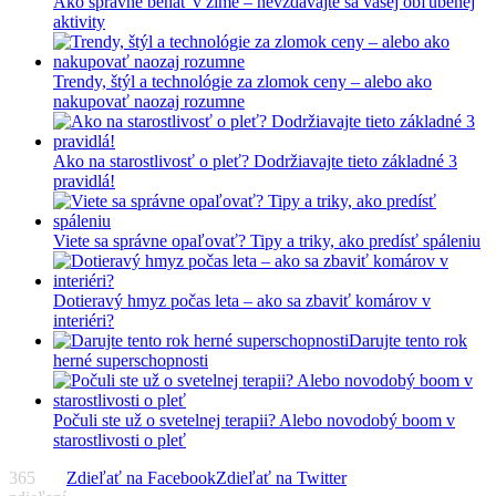
Ako správne behať v zime – nevzdávajte sa vašej obľúbenej
aktivity
Trendy, štýl a technológie za zlomok ceny – alebo ako
nakupovať naozaj rozumne
Ako na starostlivosť o pleť? Dodržiavajte tieto základné 3
pravidlá!
Viete sa správne opaľovať? Tipy a triky, ako predísť spáleniu
Dotieravý hmyz počas leta – ako sa zbaviť komárov v
interiéri?
Darujte tento rok
herné superschopnosti
Počuli ste už o svetelnej terapii? Alebo novodobý boom v
starostlivosti o pleť
365
Zdieľať na Facebook
Zdieľať na Twitter