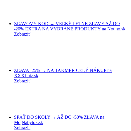
ZĽAVOVÝ KÓD → VEĽKÉ LETNÉ ZĽAVY AŽ DO
-20% EXTRA NA VYBRANÉ PRODUKTY na Notino.sk
Zobraziť
ZĽAVA -25% → NA TAKMER CELÝ NÁKUP na
XXXLutz.sk
Zobraziť
SPÄŤ DO ŠKOLY → AŽ DO -50% ZĽAVA na
MojNabytok.sk
Zobraziť