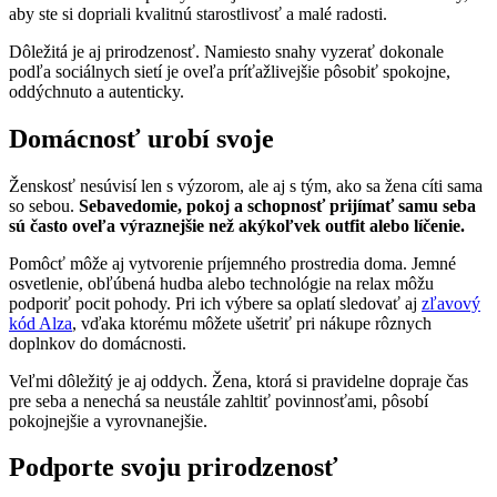
aby ste si dopriali kvalitnú starostlivosť a malé radosti.
Dôležitá je aj prirodzenosť. Namiesto snahy vyzerať dokonale
podľa sociálnych sietí je oveľa príťažlivejšie pôsobiť spokojne,
oddýchnuto a autenticky.
Domácnosť urobí svoje
Ženskosť nesúvisí len s výzorom, ale aj s tým, ako sa žena cíti sama
so sebou.
Sebavedomie, pokoj a schopnosť prijímať samu seba
sú často oveľa výraznejšie než akýkoľvek outfit alebo líčenie.
Pomôcť môže aj vytvorenie príjemného prostredia doma. Jemné
osvetlenie, obľúbená hudba alebo technológie na relax môžu
podporiť pocit pohody. Pri ich výbere sa oplatí sledovať aj
zľavový
kód Alza
, vďaka ktorému môžete ušetriť pri nákupe rôznych
doplnkov do domácnosti.
Veľmi dôležitý je aj oddych. Žena, ktorá si pravidelne dopraje čas
pre seba a nenechá sa neustále zahltiť povinnosťami, pôsobí
pokojnejšie a vyrovnanejšie.
Podporte svoju prirodzenosť