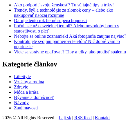
Ako podporiť svoju ženskosť? Tu sú tajné tipy a triky!
Trendy, štýl a technológie za zlomok ceny – alebo ako
nakupovať naozaj rozumne
Darujte tento rok herné superschopnosti
Počuli ste už o svetelnej terapii? Alebo novodobý boom v
starostlivosti o pleť
Nebojte sa online zoznamiek! Aká fotografia zaujme najviac?
Kontrolujete svojmu partnerovi telefón? Nič dobré vám to
neprinesie
Viete sa správne opaľovať? Tipy a triky, ako predísť spáleniu
Kategórie článkov
LifeStyle
Vzťahy a rodina
Zdravie
Móda a krása
Bývanie a domácnosť
Návody
Zaujímavosti
2026 © All Rights Reserved. |
Lajt.sk
|
RSS feed
|
Kontakt