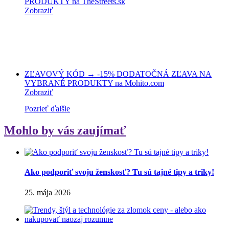
PRODUKTY na TheStreets.sk
Zobraziť
ZĽAVOVÝ KÓD → -15% DODATOČNÁ ZĽAVA NA
VYBRANÉ PRODUKTY na Mohito.com
Zobraziť
Pozrieť ďalšie
Mohlo by vás zaujímať
Ako podporiť svoju ženskosť? Tu sú tajné tipy a triky!
25. mája 2026