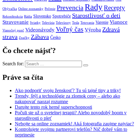
Rady
Prevencia
Recepty
Obývačka
Online zoznamky
Pečenie
Starostlivosť o deti
Slovensko
Spotrebiče
Rekonštrukcia
Rádia
Stravovanie
Vianoce
Varenie
Sviatky
Televízia
Televízory
Tesla
Tetovania
Voľný čas
Zdravá
Videonávody
Výroba
Vianočný punč
strava
Zábava
Česko
Značky
Čo chcete nájsť?
Search for:
Práve sa číta
Ako podporiť svoju ženskosť? Tu sú tajné tipy a triky!
Trendy, štýl a technológie za zlomok ceny – alebo ako
nakupovať naozaj rozumne
Darujte tento rok herné superschopnosti
Počuli ste už o svetelnej terapii? Alebo novodobý boom v
starostlivosti o pleť
Nebojte sa online zoznamiek! Aká fotografia zaujme najviac?
Kontrolujete svojmu partnerovi telefón? Nič dobré vám to
neprinesie