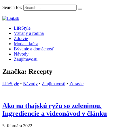
Search for:
LifeStyle magazín plný článkov, rád a inšpirácii
LifeStyle
Lajt.sk
Vzťahy a rodina
Zdravie
Móda a krása
Bývanie a domácnosť
Návody
Zaujímavosti
Značka: Recepty
LifeStyle
•
Návody
•
Zaujímavosti
•
Zdravie
Ako na thajskú ryžu so zeleninou.
Ingrediencie a videonávod v článku
5. februára 2022