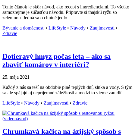
Tento článok je skôr návod, ako recept s ingredienciami. To všetko
samozrejme je súčasťou návodu. Pripravte si thajskú ryžu so
zeleninou. Jedná sa o chutné jedlo …
Bývanie a domácnosť
•
LifeStyle
•
Návody
•
Zaujímavosti
•
Zdravie
Dotieravý hmyz počas leta – ako sa
zbaviť komárov v interiéri?
25. mája 2021
Každý z nás sa teší na obdobie plné teplých dní, slnka a vody. S tým
sa ale spájajú aj nepríjemné záležitosti a medzi to vieme zaradiť …
LifeStyle
•
Návody
•
Zaujímavosti
•
Zdravie
Chrumkavá kačica na ázijský spôsob s