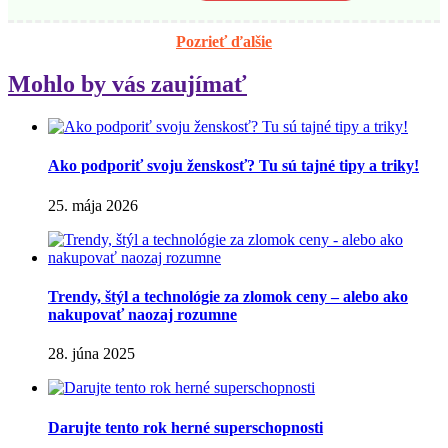
Pozrieť ďalšie
Mohlo by vás zaujímať
Ako podporiť svoju ženskosť? Tu sú tajné tipy a triky!
25. mája 2026
Trendy, štýl a technológie za zlomok ceny – alebo ako
nakupovať naozaj rozumne
28. júna 2025
Darujte tento rok herné superschopnosti