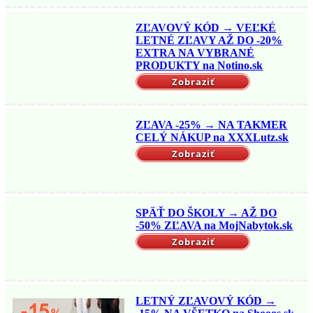
ZĽAVOVÝ KÓD → VEĽKÉ
LETNÉ ZĽAVY AŽ DO -20%
EXTRA NA VYBRANÉ
PRODUKTY na Notino.sk
Zobraziť
ZĽAVA -25% → NA TAKMER
CELÝ NÁKUP na XXXLutz.sk
Zobraziť
SPÄŤ DO ŠKOLY → AŽ DO
-50% ZĽAVA na MojNabytok.sk
Zobraziť
LETNÝ ZĽAVOVÝ KÓD →