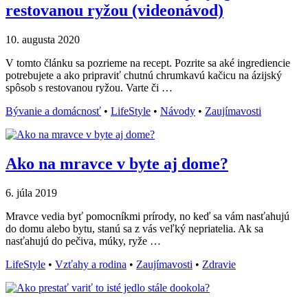
restovanou ryžou (videonávod)
10. augusta 2020
V tomto článku sa pozrieme na recept. Pozrite sa aké ingrediencie
potrebujete a ako pripraviť chutnú chrumkavú kačicu na ázijský
spôsob s restovanou ryžou. Varte či …
Bývanie a domácnosť
•
LifeStyle
•
Návody
•
Zaujímavosti
Ako na mravce v byte aj dome?
6. júla 2019
Mravce vedia byť pomocníkmi prírody, no keď sa vám nasťahujú
do domu alebo bytu, stanú sa z vás veľký nepriatelia. Ak sa
nasťahujú do pečiva, múky, ryže …
LifeStyle
•
Vzťahy a rodina
•
Zaujímavosti
•
Zdravie