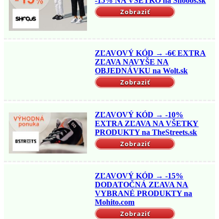
-15% NA VŠETKO na Shooos.sk
Zobraziť
ZĽAVOVÝ KÓD → -6€ EXTRA
ZĽAVA NAVYŠE NA
OBJEDNÁVKU na Wolt.sk
Zobraziť
ZĽAVOVÝ KÓD → -10%
EXTRA ZĽAVA NA VŠETKY
PRODUKTY na TheStreets.sk
Zobraziť
ZĽAVOVÝ KÓD → -15%
DODATOČNÁ ZĽAVA NA
VYBRANÉ PRODUKTY na
Mohito.com
Zobraziť