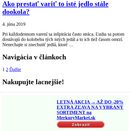
Ako prestať variť to isté jedlo stále
dookola?
4. júna 2019
Pri každodennom varení sa inšpirácia často stráca. Ľudia sa potom
dostávajú do kolobehu tých istých jedál a to ich tiež časom omrzí.
Nenechajte si znechutiť jedlá, ktoré …
Navigácia v článkoch
1
2
Ďalšie
Nakupujte lacnejšie!
LETNÁ AKCIA → AŽ DO -20%
EXTRA ZĽAVA NA VYBRANÝ
SORTIMENT na
MerkuryMarket.sk
Zobraziť