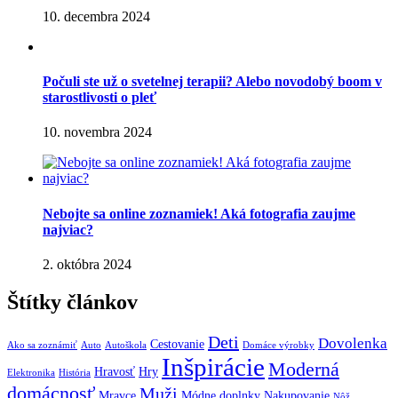
10. decembra 2024
Počuli ste už o svetelnej terapii? Alebo novodobý boom v
starostlivosti o pleť
10. novembra 2024
Nebojte sa online zoznamiek! Aká fotografia zaujme
najviac?
2. októbra 2024
Štítky článkov
Deti
Dovolenka
Cestovanie
Ako sa zoznámiť
Auto
Autoškola
Domáce výrobky
Inšpirácie
Moderná
Hravosť
Hry
Elektronika
História
domácnosť
Muži
Mravce
Módne doplnky
Nakupovanie
Nôž