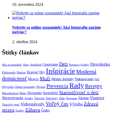
10. novembra 2024
Nebojte sa online zoznamiek! Aká fotografia zaujme
najviac?
2. októbra 2024
Štítky článkov
Deti
Dovolenka
Cestovanie
Ako sa zoznámiť
Auto
Autoškola
Domáce výrobky
Inšpirácie
Moderná
Hravosť
Hry
Elektronika
História
domácnosť
Muži
Mravce
Módne doplnky
Nakupovanie
Nôž
Rady
Prevencia
Recepty
Obývačka
Online zoznamky
Pečenie
Starostlivosť o deti
Slovensko
Spotrebiče
Rekonštrukcia
Rádia
Stravovanie
Vianoce
Varenie
Sviatky
Televízia
Televízory
Tesla
Tetovania
Voľný čas
Zdravá
Videonávody
Výroba
Vianočný punč
strava
Zábava
Česko
Značky