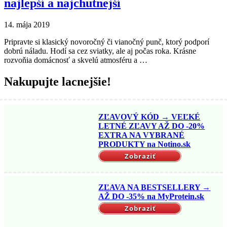
najlepší a najchutnejší
14. mája 2019
Pripravte si klasický novoročný či vianočný punč, ktorý podporí
dobrú náladu. Hodí sa cez sviatky, ale aj počas roka. Krásne
rozvoňia domácnosť a skvelú atmosféru a …
Nakupujte lacnejšie!
ZĽAVOVÝ KÓD → VEĽKÉ
LETNÉ ZĽAVY AŽ DO -20%
EXTRA NA VYBRANÉ
PRODUKTY na Notino.sk
Zobraziť
ZĽAVA NA BESTSELLERY →
AŽ DO -35% na MyProtein.sk
Zobraziť