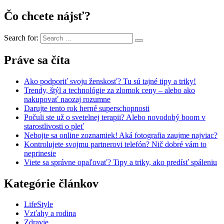
Čo chcete nájsť?
Search for:
Práve sa číta
Ako podporiť svoju ženskosť? Tu sú tajné tipy a triky!
Trendy, štýl a technológie za zlomok ceny – alebo ako
nakupovať naozaj rozumne
Darujte tento rok herné superschopnosti
Počuli ste už o svetelnej terapii? Alebo novodobý boom v
starostlivosti o pleť
Nebojte sa online zoznamiek! Aká fotografia zaujme najviac?
Kontrolujete svojmu partnerovi telefón? Nič dobré vám to
neprinesie
Viete sa správne opaľovať? Tipy a triky, ako predísť spáleniu
Kategórie článkov
LifeStyle
Vzťahy a rodina
Zdravie