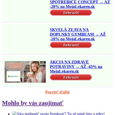
SPOTREBIČE CONCEPT → AŽ
-20% na MojaLekaren.sk
Zobraziť
SKVELÁ ZĽAVA NA
DOPLNKY GYMBEAM → AŽ
-10% na MojaLekaren.sk
Zobraziť
AKCIA NA ZDRAVÉ
POTRAVINY → AŽ -43% na
MojaLekaren.sk
Zobraziť
Pozrieť ďalšie
Mohlo by vás zaujímať