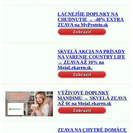
LACNEJŠIE DOPLNKY NA
CHUDNUTIE → -40% EXTRA
ZĽAVA na MyProtein.sk
Zobraziť
SKVELÁ AKCIA NA PRÍSADY
NA VARENIE COUNTRY LIFE
→ ZĽAVA AŽ 10% na
MojaLekaren.sk.
Zobraziť
VÝŽIVOVÉ DOPLNKY
MANDIMU → SKVELÁ ZĽAVA
AŽ 6€ na MojaLekaren.sk
Zobraziť
ZĽAVA NA CHYTRÉ DOMÁCE