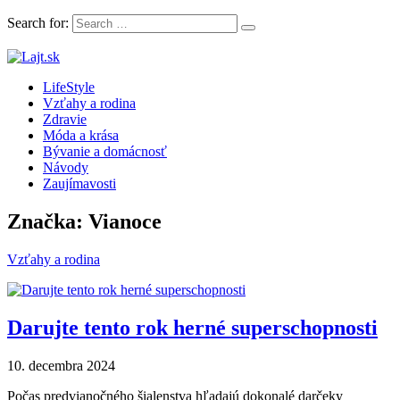
Search for:
LifeStyle magazín plný článkov, rád a inšpirácii
LifeStyle
Lajt.sk
Vzťahy a rodina
Zdravie
Móda a krása
Bývanie a domácnosť
Návody
Zaujímavosti
Značka: Vianoce
Vzťahy a rodina
Darujte tento rok herné superschopnosti
10. decembra 2024
Počas predvianočného šialenstva hľadajú dokonalé darčeky