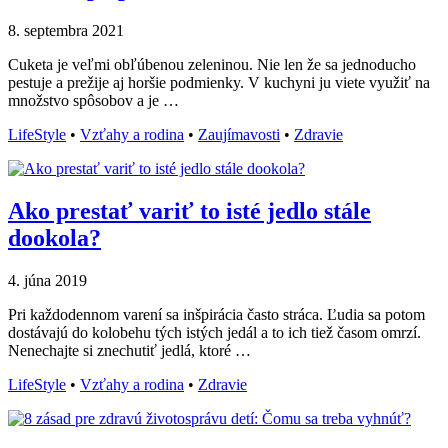
8. septembra 2021
Cuketa je veľmi obľúbenou zeleninou. Nie len že sa jednoducho
pestuje a prežije aj horšie podmienky. V kuchyni ju viete využiť na
množstvo spôsobov a je …
LifeStyle
•
Vzťahy a rodina
•
Zaujímavosti
•
Zdravie
Ako prestať variť to isté jedlo stále
dookola?
4. júna 2019
Pri každodennom varení sa inšpirácia často stráca. Ľudia sa potom
dostávajú do kolobehu tých istých jedál a to ich tiež časom omrzí.
Nenechajte si znechutiť jedlá, ktoré …
LifeStyle
•
Vzťahy a rodina
•
Zdravie