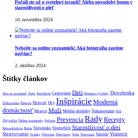
Počuli ste už o svetelnej terapii? Alebo novodobý boom v
starostlivosti o pleť
10. novembra 2024
Nebojte sa online zoznamiek! Aká fotografia zaujme
najviac?
2. októbra 2024
Štítky článkov
Deti
Dovolenka
Cestovanie
Ako sa zoznámiť
Auto
Autoškola
Domáce výrobky
Inšpirácie
Moderná
Hravosť
Hry
Elektronika
História
domácnosť
Muži
Mravce
Módne doplnky
Nakupovanie
Nôž
Rady
Prevencia
Recepty
Obývačka
Online zoznamky
Pečenie
Starostlivosť o deti
Slovensko
Spotrebiče
Rekonštrukcia
Rádia
Stravovanie
Vianoce
Varenie
Sviatky
Televízia
Televízory
Tesla
Tetovania