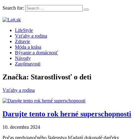
Search for:
LifeStyle magazín plný článkov, rád a inšpirácii
LifeStyle
Lajt.sk
Vzťahy a rodina
Zdravie
Móda a krása
Bývanie a domácnosť
Návody
Zaujímavosti
Značka: Starostlivosť o deti
Vzťahy a rodina
Darujte tento rok herné superschopnosti
10. decembra 2024
Počas predvianočného šialenstva hľadajú dokonalé darčeky