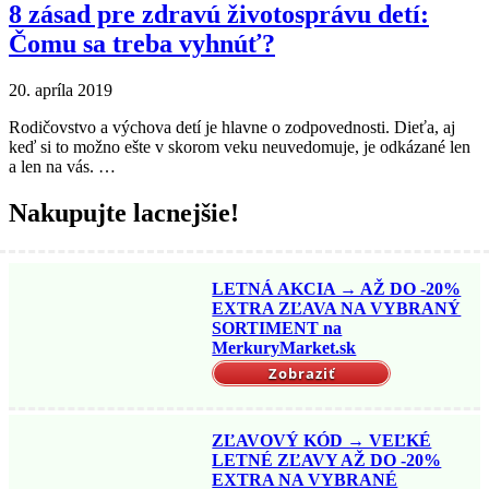
8 zásad pre zdravú životosprávu detí:
Čomu sa treba vyhnúť?
20. apríla 2019
Rodičovstvo a výchova detí je hlavne o zodpovednosti. Dieťa, aj
keď si to možno ešte v skorom veku neuvedomuje, je odkázané len
a len na vás. …
Nakupujte lacnejšie!
LETNÁ AKCIA → AŽ DO -20%
EXTRA ZĽAVA NA VYBRANÝ
SORTIMENT na
MerkuryMarket.sk
Zobraziť
ZĽAVOVÝ KÓD → VEĽKÉ
LETNÉ ZĽAVY AŽ DO -20%
EXTRA NA VYBRANÉ