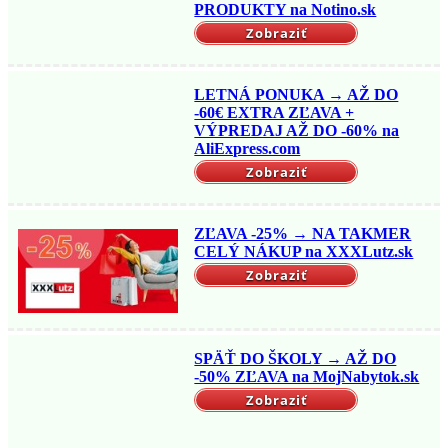
PRODUKTY na Notino.sk
Zobraziť
LETNÁ PONUKA → AŽ DO
-60€ EXTRA ZĽAVA +
VÝPREDAJ AŽ DO -60% na
AliExpress.com
Zobraziť
ZĽAVA -25% → NA TAKMER
CELÝ NÁKUP na XXXLutz.sk
Zobraziť
SPÄŤ DO ŠKOLY → AŽ DO
-50% ZĽAVA na MojNabytok.sk
Zobraziť