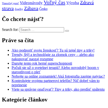
Voľný čas
Zdravá
Videonávody
Výroba
Vianočný punč
strava
Zábava
Česko
Značky
Čo chcete nájsť?
Search for:
Práve sa číta
Ako podporiť svoju ženskosť? Tu sú tajné tipy a triky!
Trendy, štýl a technológie za zlomok ceny – alebo ako
nakupovať naozaj rozumne
Darujte tento rok herné superschopnosti
Počuli ste už o svetelnej terapii? Alebo novodobý boom v
starostlivosti o pleť
Nebojte sa online zoznamiek! Aká fotografia zaujme najviac?
Kontrolujete svojmu partnerovi telefón? Nič dobré vám to
neprinesie
Viete sa správne opaľovať? Tipy a triky, ako predísť spáleniu
Kategórie článkov