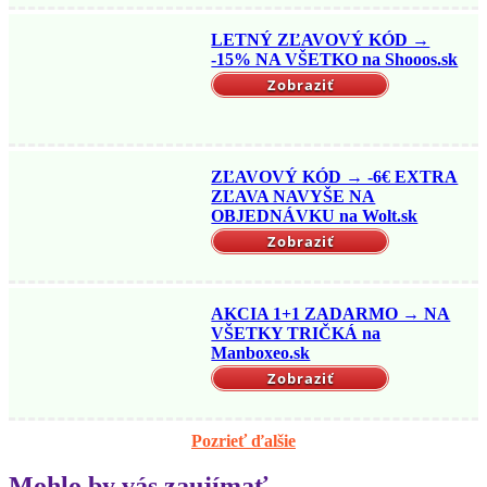
LETNÝ ZĽAVOVÝ KÓD →
-15% NA VŠETKO na Shooos.sk
Zobraziť
ZĽAVOVÝ KÓD → -6€ EXTRA
ZĽAVA NAVYŠE NA
OBJEDNÁVKU na Wolt.sk
Zobraziť
AKCIA 1+1 ZADARMO → NA
VŠETKY TRIČKÁ na
Manboxeo.sk
Zobraziť
Pozrieť ďalšie
Mohlo by vás zaujímať