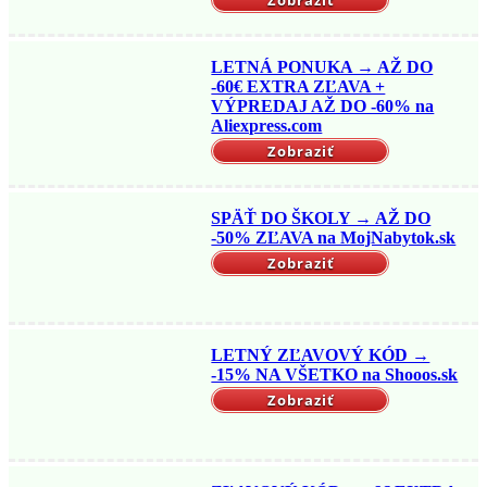
Zobraziť
LETNÁ PONUKA → AŽ DO
-60€ EXTRA ZĽAVA +
VÝPREDAJ AŽ DO -60% na
Aliexpress.com
Zobraziť
SPÄŤ DO ŠKOLY → AŽ DO
-50% ZĽAVA na MojNabytok.sk
Zobraziť
LETNÝ ZĽAVOVÝ KÓD →
-15% NA VŠETKO na Shooos.sk
Zobraziť