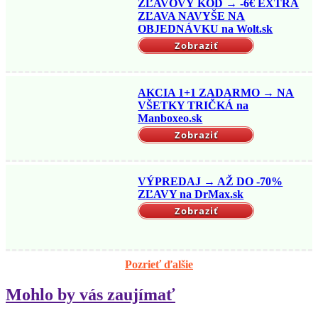
ZĽAVOVÝ KÓD → -6€ EXTRA
ZĽAVA NAVYŠE NA
OBJEDNÁVKU na Wolt.sk
Zobraziť
AKCIA 1+1 ZADARMO → NA
VŠETKY TRIČKÁ na
Manboxeo.sk
Zobraziť
VÝPREDAJ → AŽ DO -70%
ZĽAVY na DrMax.sk
Zobraziť
Pozrieť ďalšie
Mohlo by vás zaujímať