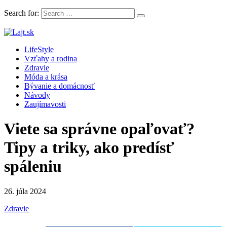
Search for:
LifeStyle magazín plný článkov, rád a inšpirácii
LifeStyle
Lajt.sk
Vzťahy a rodina
Zdravie
Móda a krása
Bývanie a domácnosť
Návody
Zaujímavosti
Viete sa správne opaľovať?
Tipy a triky, ako predísť
spáleniu
26. júla 2024
Zdravie