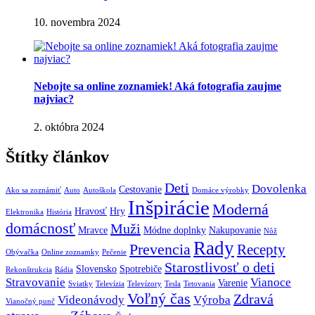
10. novembra 2024
Nebojte sa online zoznamiek! Aká fotografia zaujme
najviac?
2. októbra 2024
Štítky článkov
Deti
Dovolenka
Cestovanie
Ako sa zoznámiť
Auto
Autoškola
Domáce výrobky
Inšpirácie
Moderná
Hravosť
Hry
Elektronika
História
domácnosť
Muži
Mravce
Módne doplnky
Nakupovanie
Nôž
Rady
Prevencia
Recepty
Obývačka
Online zoznamky
Pečenie
Starostlivosť o deti
Slovensko
Spotrebiče
Rekonštrukcia
Rádia
Stravovanie
Vianoce
Varenie
Sviatky
Televízia
Televízory
Tesla
Tetovania
Voľný čas
Zdravá
Videonávody
Výroba
Vianočný punč