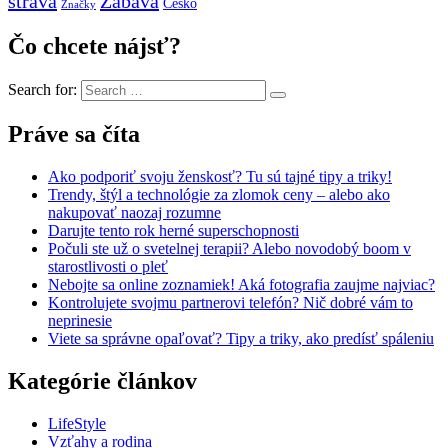
strava
Zábava
Česko
Značky
Čo chcete nájsť?
Search for:
Práve sa číta
Ako podporiť svoju ženskosť? Tu sú tajné tipy a triky!
Trendy, štýl a technológie za zlomok ceny – alebo ako
nakupovať naozaj rozumne
Darujte tento rok herné superschopnosti
Počuli ste už o svetelnej terapii? Alebo novodobý boom v
starostlivosti o pleť
Nebojte sa online zoznamiek! Aká fotografia zaujme najviac?
Kontrolujete svojmu partnerovi telefón? Nič dobré vám to
neprinesie
Viete sa správne opaľovať? Tipy a triky, ako predísť spáleniu
Kategórie článkov
LifeStyle
Vzťahy a rodina