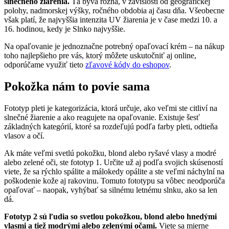
slnečného žiarenia.
Tá býva rôzna, v závislosti od geografickej
polohy, nadmorskej výšky, ročného obdobia aj času dňa. Všeobecne
však platí, že najvyššia intenzita UV žiarenia je v čase medzi 10. a
16. hodinou, kedy je Slnko najvyššie.
Na opaľovanie je jednoznačne potrebný opaľovací krém – na nákup
toho najlepšieho pre vás, ktorý môžete uskutočniť aj online,
odporúčame využiť tieto
zľavové kódy do eshopov
.
Pokožka nám to povie sama
Fototyp pleti je kategorizácia, ktorá určuje, ako veľmi ste citliví na
slnečné žiarenie a ako reagujete na opaľovanie. Existuje šesť
základných kategórií, ktoré sa rozdeľujú podľa farby pleti, odtieňa
vlasov a očí.
Ak máte veľmi svetlú pokožku, blond alebo ryšavé vlasy a modré
alebo zelené oči, ste fototyp 1. Určite už aj podľa svojich skúseností
viete, že sa rýchlo spálite a málokedy opálite a ste veľmi náchylní na
poškodenie kože aj rakovinu. Tomuto fototypu sa vôbec neodporúča
opaľovať – naopak, vyhýbať sa silnému letnému slnku, ako sa len
dá.
Fototyp 2 sú ľudia so svetlou pokožkou, blond alebo hnedými
vlasmi a tiež modrými alebo zelenými očami.
Viete sa mierne