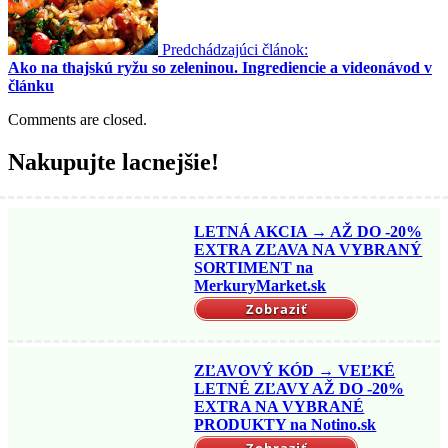
Predchádzajúci článok:
Ako na thajskú ryžu so zeleninou. Ingrediencie a videonávod v
článku
Comments are closed.
Nakupujte lacnejšie!
LETNÁ AKCIA → AŽ DO -20%
EXTRA ZĽAVA NA VYBRANÝ
SORTIMENT na
MerkuryMarket.sk
Zobraziť
ZĽAVOVÝ KÓD → VEĽKÉ
LETNÉ ZĽAVY AŽ DO -20%
EXTRA NA VYBRANÉ
PRODUKTY na Notino.sk