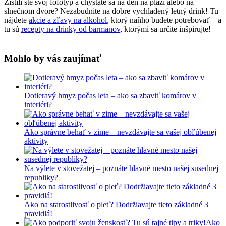
Zistili ste svoj fofotyp a chystáte sa na deň na pláži alebo na
slnečnom dvore? Nezabudnite na dobre vychladený letný drink! Tu
nájdete
akcie a zľavy na alkohol
, ktorý naňho budete potrebovať – a
tu sú
recepty na drinky od barmanov
, ktorými sa určite inšpirujte!
Mohlo by vás zaujímať
Dotieravý hmyz počas leta – ako sa zbaviť komárov v
interiéri?
Ako správne behať v zime – nevzdávajte sa vašej obľúbenej
aktivity
Na výlete v stovežatej – poznáte hlavné mesto našej susednej
republiky?
Ako na starostlivosť o pleť? Dodržiavajte tieto základné 3
pravidlá!
Ako