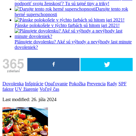
podporiť svoju ženskosť? Tu sú tajné tipy a triky!
Darujte tento rok
herné superschopnosti
Pánske polokošele v týchto farbách sú hitom jari 2021!
Plánujete dovolenku? Aké sú výhody a nevýhody last minute
dovoleniek?
365
zdieľaní
Dovolenka
Inšpirácie
Opaľovanie
Pokožka
Prevencia
Rady
SPF
faktor
UV žiarenie
Voľný čas
Last modified: 26. júla 2024