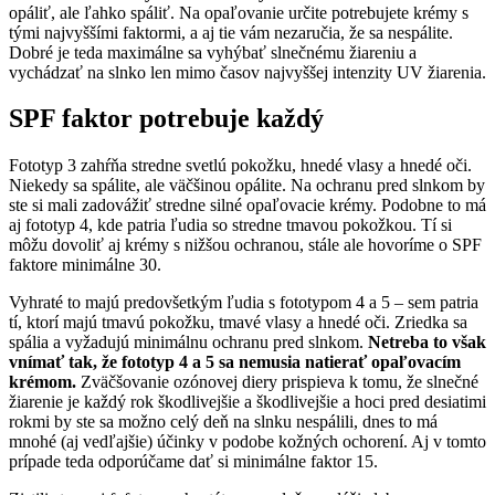
opáliť, ale ľahko spáliť. Na opaľovanie určite potrebujete krémy s
tými najvyššími faktormi, a aj tie vám nezaručia, že sa nespálite.
Dobré je teda maximálne sa vyhýbať slnečnému žiareniu a
vychádzať na slnko len mimo časov najvyššej intenzity UV žiarenia.
SPF faktor potrebuje každý
Fototyp 3 zahŕňa stredne svetlú pokožku, hnedé vlasy a hnedé oči.
Niekedy sa spálite, ale väčšinou opálite. Na ochranu pred slnkom by
ste si mali zadovážiť stredne silné opaľovacie krémy. Podobne to má
aj fototyp 4, kde patria ľudia so stredne tmavou pokožkou. Tí si
môžu dovoliť aj krémy s nižšou ochranou, stále ale hovoríme o SPF
faktore minimálne 30.
Vyhraté to majú predovšetkým ľudia s fototypom 4 a 5 – sem patria
tí, ktorí majú tmavú pokožku, tmavé vlasy a hnedé oči. Zriedka sa
spália a vyžadujú minimálnu ochranu pred slnkom.
Netreba to však
vnímať tak, že fototyp 4 a 5 sa nemusia natierať opaľovacím
krémom.
Zväčšovanie ozónovej diery prispieva k tomu, že slnečné
žiarenie je každý rok škodlivejšie a škodlivejšie a hoci pred desiatimi
rokmi by ste sa možno celý deň na slnku nespálili, dnes to má
mnohé (aj vedľajšie) účinky v podobe kožných ochorení. Aj v tomto
prípade teda odporúčame dať si minimálne faktor 15.