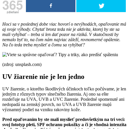
365
zdieľaní
Hoci sa v poslednej dobe viac hovorí o nevýhodách, opaľovanie má
aj svoje výhody. Chytať bronz teda nie je aktivita, ktorej by ste sa
mali vyhýbať – treba si len dať pozor na riziká. V skutočnosti by
nemalo byť to, na čom nám najviac záleží, rovnomerné opálenie.
Na čo teda treba myslieť a čomu sa vyhýbať?
(zdroj: unsplash.com)
UV žiarenie nie je len jedno
UV žiarenie, o ktorého škodlivých účinkoch toľko počúvame, je len
jedným z rôznych typov slnečného žiarenia. Aj ono sa ešte
rozdeľuje na UVA, UVB a UVC žiarenie. Posledné spomenuté ani
nedopadá na zemský povrch, no UVA a UVB žiarenie majú
významný podiel na vzniku rakoviny kože.
Pred opaľovaním by ste mali myslieť predovšetkým na tri veci:
svoj fototyp pleti, SPF ochranu pokožky a či je vhodná intenzita