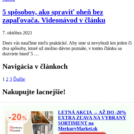
5 spôsobov, ako spraviť oheň bez
zapaľovača. Videonávod v článku
7. októbra 2021
Dnes vás naučíme niečo praktické. Aby sme si nevybrali len jeden či
dva spôsoby, ktoré už možno dávno poznáte, v tomto článku sa
dozviete hneď 5 …
Navigácia v článkoch
1
2
3
Ďalšie
Nakupujte lacnejšie!
LETNÁ AKCIA → AŽ DO -20%
EXTRA ZĽAVA NA VYBRANÝ
SORTIMENT na
MerkuryMarket.sk