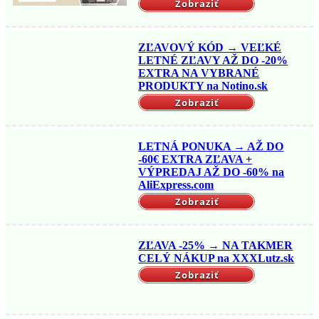
Zobraziť
ZĽAVOVÝ KÓD → VEĽKÉ
LETNÉ ZĽAVY AŽ DO -20%
EXTRA NA VYBRANÉ
PRODUKTY na Notino.sk
Zobraziť
LETNÁ PONUKA → AŽ DO
-60€ EXTRA ZĽAVA +
VÝPREDAJ AŽ DO -60% na
AliExpress.com
Zobraziť
ZĽAVA -25% → NA TAKMER
CELÝ NÁKUP na XXXLutz.sk
Zobraziť