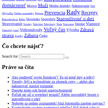
domácnosť
Muži
Mravce
Módne doplnky
Nakupovanie
Nôž
Rady
Prevencia
Recepty
Obývačka
Online zoznamky
Pečenie
Starostlivosť o deti
Slovensko
Spotrebiče
Rekonštrukcia
Rádia
Stravovanie
Vianoce
Varenie
Sviatky
Televízia
Televízory
Tesla
Tetovania
Voľný čas
Zdravá
Videonávody
Výroba
Vianočný punč
strava
Zábava
Česko
Značky
Čo chcete nájsť?
Search for:
Práve sa číta
Ako podporiť svoju ženskosť? Tu sú tajné tipy a triky!
Trendy, štýl a technológie za zlomok ceny – alebo ako
nakupovať naozaj rozumne
Darujte tento rok herné superschopnosti
Počuli ste už o svetelnej terapii? Alebo novodobý boom v
starostlivosti o pleť
Nebojte sa online zoznamiek! Aká fotografia zaujme najviac?
Kontrolujete svojmu partnerovi telefón? Nič dobré vám to