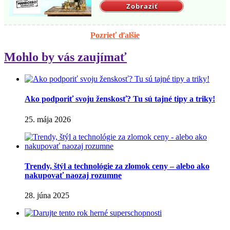
Zobraziť
Pozrieť ďalšie
Mohlo by vás zaujímať
Ako podporiť svoju ženskosť? Tu sú tajné tipy a triky!
25. mája 2026
Trendy, štýl a technológie za zlomok ceny – alebo ako
nakupovať naozaj rozumne
28. júna 2025