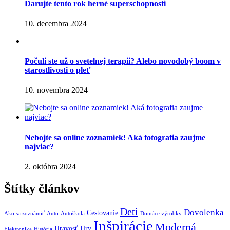
Darujte tento rok herné superschopnosti
10. decembra 2024
Počuli ste už o svetelnej terapii? Alebo novodobý boom v
starostlivosti o pleť
10. novembra 2024
Nebojte sa online zoznamiek! Aká fotografia zaujme
najviac?
2. októbra 2024
Štítky článkov
Deti
Dovolenka
Cestovanie
Ako sa zoznámiť
Auto
Autoškola
Domáce výrobky
Inšpirácie
Moderná
Hravosť
Hry
Elektronika
História