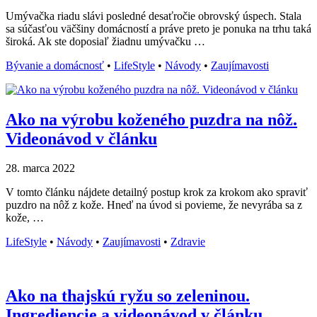
Umývačka riadu slávi posledné desaťročie obrovský úspech. Stala
sa súčasťou väčšiny domácností a práve preto je ponuka na trhu taká
široká. Ak ste doposiaľ žiadnu umývačku …
Bývanie a domácnosť
•
LifeStyle
•
Návody
•
Zaujímavosti
Ako na výrobu koženého puzdra na nôž.
Videonávod v článku
28. marca 2022
V tomto článku nájdete detailný postup krok za krokom ako spraviť
puzdro na nôž z kože. Hneď na úvod si povieme, že nevyrába sa z
kože, …
LifeStyle
•
Návody
•
Zaujímavosti
•
Zdravie
Ako na thajskú ryžu so zeleninou.
Ingrediencie a videonávod v článku