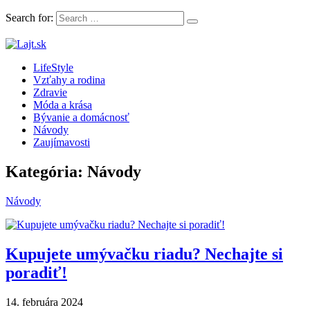
Search for:
LifeStyle magazín plný článkov, rád a inšpirácii
LifeStyle
Lajt.sk
Vzťahy a rodina
Zdravie
Móda a krása
Bývanie a domácnosť
Návody
Zaujímavosti
Kategória: Návody
Návody
Kupujete umývačku riadu? Nechajte si
poradiť!
14. februára 2024