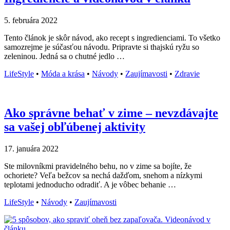
5. februára 2022
Tento článok je skôr návod, ako recept s ingredienciami. To všetko
samozrejme je súčasťou návodu. Pripravte si thajskú ryžu so
zeleninou. Jedná sa o chutné jedlo …
LifeStyle
•
Móda a krása
•
Návody
•
Zaujímavosti
•
Zdravie
Ako správne behať v zime – nevzdávajte
sa vašej obľúbenej aktivity
17. januára 2022
Ste milovníkmi pravidelného behu, no v zime sa bojíte, že
ochoriete? Veľa bežcov sa nechá dažďom, snehom a nízkymi
teplotami jednoducho odradiť. A je vôbec behanie …
LifeStyle
•
Návody
•
Zaujímavosti