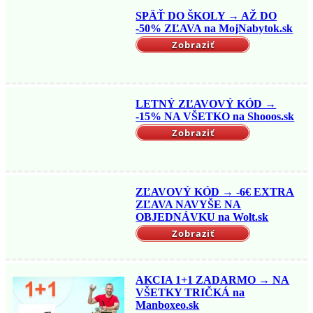
SPÄŤ DO ŠKOLY → AŽ DO
-50% ZĽAVA na MojNabytok.sk
Zobraziť
LETNÝ ZĽAVOVÝ KÓD →
-15% NA VŠETKO na Shooos.sk
Zobraziť
ZĽAVOVÝ KÓD → -6€ EXTRA
ZĽAVA NAVYŠE NA
OBJEDNÁVKU na Wolt.sk
Zobraziť
AKCIA 1+1 ZADARMO → NA
VŠETKY TRIČKÁ na
Manboxeo.sk